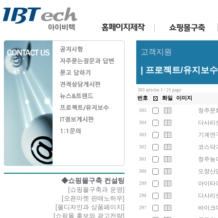
고객지원
| 프로젝트/유지보수
305 articles 1 / 21 page
번호
화일
이미지
청주문화
305
다사리센
304
기계연구
303
코스닥기
302
청주농
301
오창산
300
◆쇼핑몰구축 컨설팅
아이타이
299
[쇼핑몰구축과 운영]
다사리센
298
[오픈마켓 판매노하우]
[몰디자인과 상품페이지]
바이크마
297
[쇼핑몰 홍보와 광고전략]