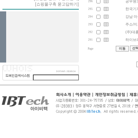
공무원노조
296
[쇼핑몰구축 묻고답하기]
한국기계연
295
강남 마음
294
주소/지도
293
(주)대흥
292
하이브리
291
Page